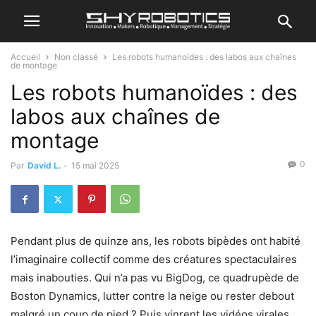
Accueil
Non classé
Les robots humanoïdes : des labos aux chaînes
de montage
Les robots humanoïdes : des
labos aux chaînes de
montage
0
Par
David L.
-
15 mai 2025
Pendant plus de quinze ans, les robots bipèdes ont habité
l’imaginaire collectif comme des créatures spectaculaires
mais inabouties. Qui n’a pas vu BigDog, ce quadrupède de
Boston Dynamics, lutter contre la neige ou rester debout
malgré un coup de pied ? Puis vinrent les vidéos virales