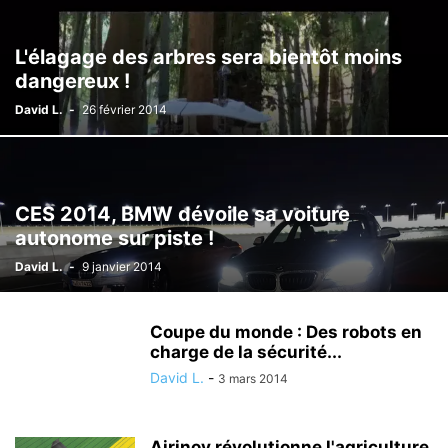
L'élagage des arbres sera bientôt moins
dangereux !
David L.
-
26 février 2014
CES 2014, BMW dévoile sa voiture
autonome sur piste !
David L.
-
9 janvier 2014
Coupe du monde : Des robots en
charge de la sécurité...
David L.
-
3 mars 2014
Airinov révolutionne l'agriculture