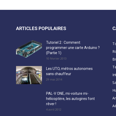
ARTICLES POPULAIRES
C
Tutoriel 2 : Comment
T
programmer une carte Arduino ?
R
(Partie 1)
10 février 2013
B
Te
Les UTO, métros autonomes
sans chauffeur
In
29 mai 2014
Sa
H
PAL-V ONE, mi-voiture mi-
A
hélicoptère, les autogires font
rêver !
Aé
4 avril 2012