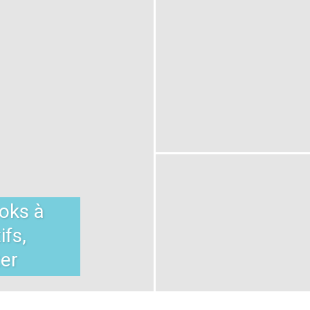
oks à
ifs,
ter