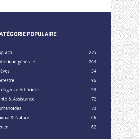
ATÉGORIE POPULAIRE
op actu
275
obotique générale
204
rèves
134
rrestre
96
telligence Artificielle
93
nté & Assistance
72
umanoïdes
70
nimal & Nature
66
rien
62