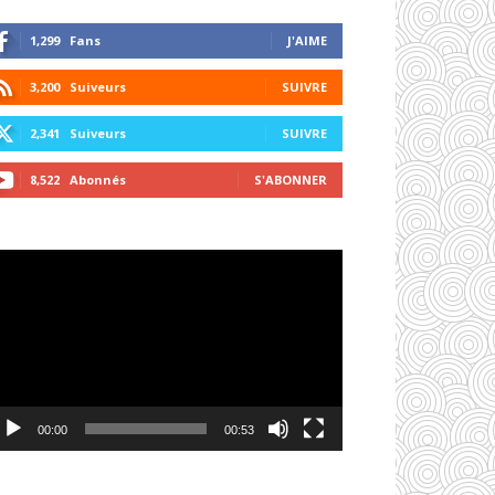
1,299
Fans
J'AIME
3,200
Suiveurs
SUIVRE
2,341
Suiveurs
SUIVRE
8,522
Abonnés
S'ABONNER
cteur
déo
00:00
00:53