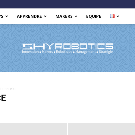
WS
APPRENDRE
MAKERS
EQUIPE
Shy
de service
CE
Robotics