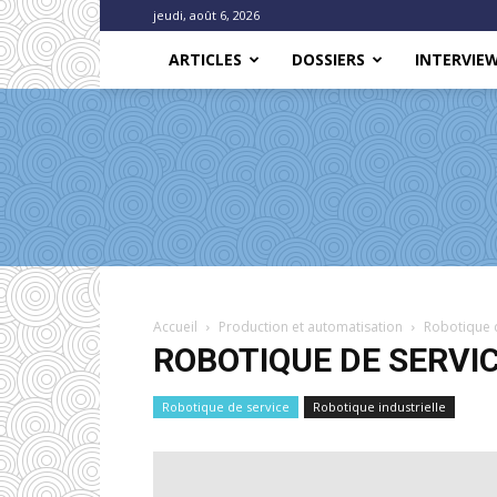
jeudi, août 6, 2026
ARTICLES
DOSSIERS
INTERVIE
Accueil
Production et automatisation
Robotique 
ROBOTIQUE DE SERVI
Robotique de service
Robotique industrielle