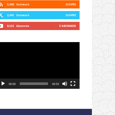
3,200
Suiveurs
SUIVRE
2,341
Suiveurs
SUIVRE
8,522
Abonnés
S'ABONNER
cteur
déo
00:00
00:53