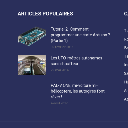
ARTICLES POPULAIRES
C
Tutoriel 2 : Comment
T
programmer une carte Arduino ?
R
(Partie 1)
10 février 2013
B
Te
Les UTO, métros autonomes
sans chauffeur
In
29 mai 2014
Sa
H
PAL-V ONE, mi-voiture mi-
A
hélicoptère, les autogires font
rêver !
Aé
4 avril 2012