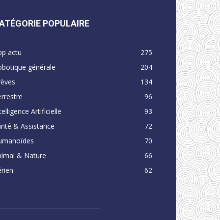
ATÉGORIE POPULAIRE
op actu
275
obotique générale
204
rèves
134
rrestre
96
telligence Artificielle
93
nté & Assistance
72
umanoïdes
70
nimal & Nature
66
rien
62