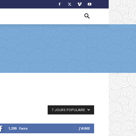
7 JOURS POPULAIRE
1,299
Fans
J'AIME