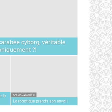
arabée cyborg, véritable
roniquement ?!
e la
ANIMAL & NATURE
La robotique prends son envol !