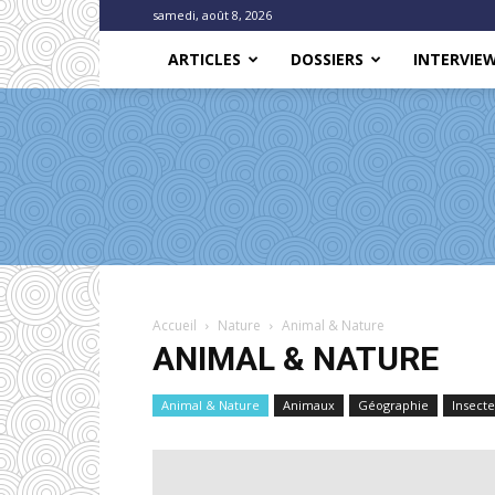
samedi, août 8, 2026
ARTICLES
DOSSIERS
INTERVIE
Accueil
Nature
Animal & Nature
ANIMAL & NATURE
Animal & Nature
Animaux
Géographie
Insecte