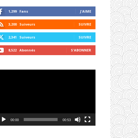
1,299
Fans
J'AIME
3,200
Suiveurs
SUIVRE
2,341
Suiveurs
SUIVRE
8,522
Abonnés
S'ABONNER
cteur
déo
00:00
00:53