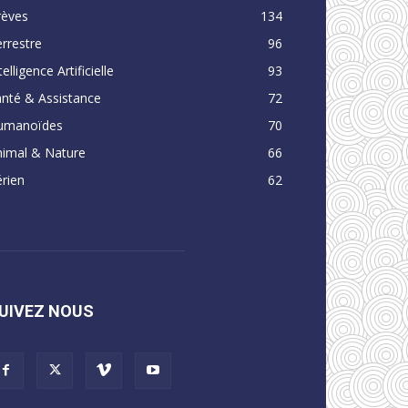
rèves
134
rrestre
96
telligence Artificielle
93
nté & Assistance
72
umanoïdes
70
nimal & Nature
66
rien
62
UIVEZ NOUS