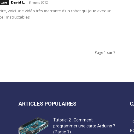
David L.
-
8 mars 2012
ature
rire, voici une vidéo très marrante d'un robot qui joue avec un
ce : Instructables
Page 1 sur 7
ARTICLES POPULAIRES
C
Tutoriel 2 : Comment
T
programmer une carte Arduino ?
R
(Partie 1)