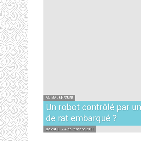
ANIMAL & NATURE
Un robot contrôlé par u
de rat embarqué ?
David L.
-
4 novembre 2011