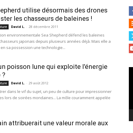
epherd utilise désormais des drones
ister les chasseurs de baleines !
David L.
-
28 décembre 2011
ature
tion environnementale Sea Shepherd défend les baleines
 chasseurs japonais depuis plusieurs années déjà. Mais elle a
en sa possession une technologie...
un poisson lune qui exploite l'énergie
Le
 ?
vi
David L.
-
29 août 2012
ature
trer dans le vif du sujet, un peu de culture pour impressionner
es lors de soirées mondaines... La môle couramment appelée
in attribuerait une valeur morale aux
…