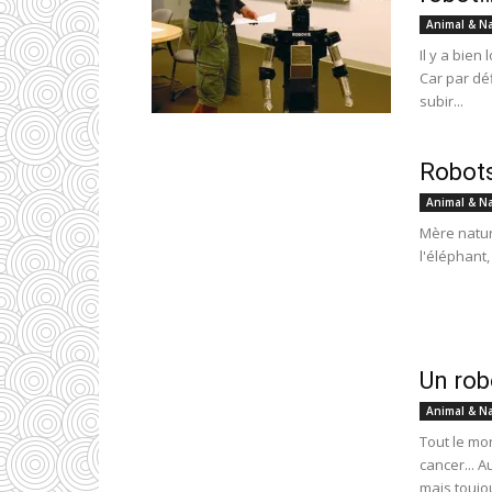
Animal & N
Il y a bien
Car par déf
subir...
Robots
Animal & N
Mère natur
l'éléphant,
Un rob
Animal & N
Tout le mo
cancer... 
mais toujou