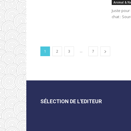
Animal & N
Juste pour 
chat : Sour
...
1
2
3
7
SÉLECTION DE L'EDITEUR