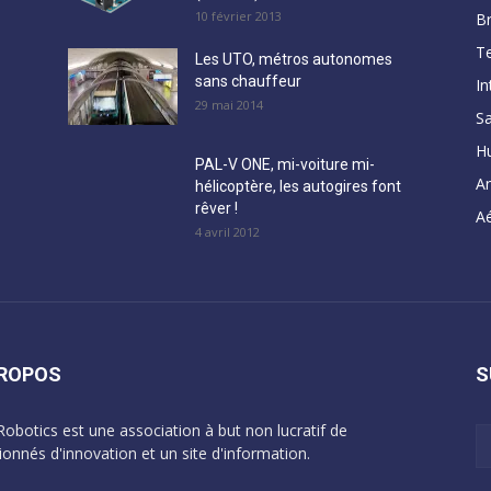
10 février 2013
B
Te
Les UTO, métros autonomes
sans chauffeur
In
29 mai 2014
Sa
H
PAL-V ONE, mi-voiture mi-
A
hélicoptère, les autogires font
rêver !
Aé
4 avril 2012
PROPOS
S
Robotics est une association à but non lucratif de
ionnés d'innovation et un site d'information.