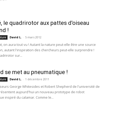
, le quadrirotor aux pattes d'oiseau
nd !
David L.
-
5 mars 2012
ature
, on aura tout vu ! Autant la nature peut-elle être une source
on, autant l'inspiration des chercheurs peut-elle surprendre !
adrirotor sur...
d se met au pneumatique !
David L.
-
1 décembre 2011
ature
seurs George Whitesides et Robert Shepherd de l'université de
résentent aujourd'hui un nouveau prototype de robot
e inspiré du calamar. Comme le...