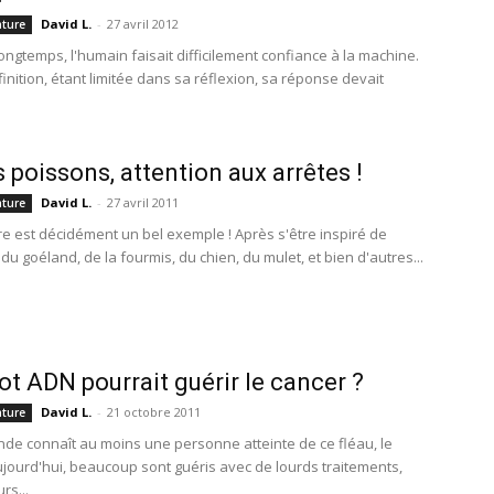
David L.
-
27 avril 2012
ature
 longtemps, l'humain faisait difficilement confiance à la machine.
inition, étant limitée dans sa réflexion, sa réponse devait
 poissons, attention aux arrêtes !
David L.
-
27 avril 2011
ature
e est décidément un bel exemple ! Après s'être inspiré de
 du goéland, de la fourmis, du chien, du mulet, et bien d'autres...
ot ADN pourrait guérir le cancer ?
David L.
-
21 octobre 2011
ature
nde connaît au moins une personne atteinte de ce fléau, le
Aujourd'hui, beaucoup sont guéris avec de lourds traitements,
rs...