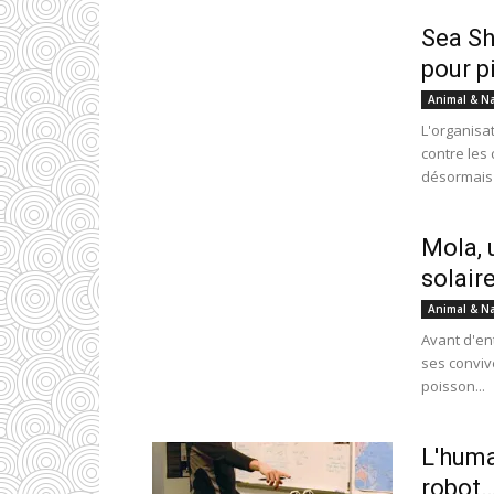
Sea Sh
pour p
Animal & N
L'organisa
contre les
désormais 
Mola, 
solaire
Animal & N
Avant d'en
ses conviv
poisson...
L'huma
robot