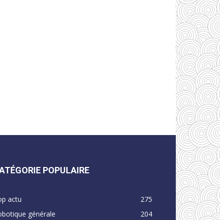
ATÉGORIE POPULAIRE
op actu
275
obotique générale
204