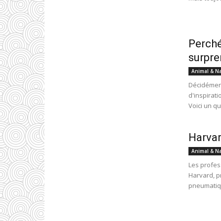
Perché
surpre
Animal & N
Décidément
d'inspirati
Voici un qu
Harvar
Animal & N
Les profes
Harvard, p
pneumatiqu