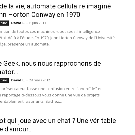
 de la vie, automate cellulaire imaginé
ohn Horton Conway en 1970
David L.
-
6 juin 2011
ature
ention de toutes ces machines robotisées, l'intelligence
e était déjà à l'étude. En 1970, John Horton Conway de l'Université
ge, présente un automate...
e Geek, nous nous rapprochons de
nator…
David L.
-
28 mars 2012
ature
e présentateur fasse une confusion entre "androïde" et
le reportage ci-dessous vous donne une vue de projets
véritablement fascinants. Sachez...
ot qui joue avec un chat ? Une véritable
re d'amour…