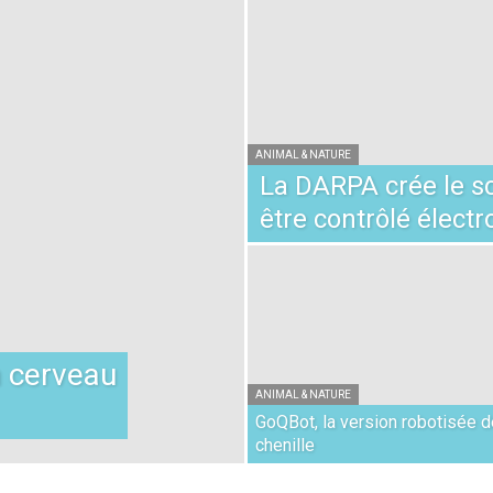
ANIMAL & NATURE
La DARPA crée le sc
être contrôlé élect
n cerveau
ANIMAL & NATURE
GoQBot, la version robotisée d
chenille