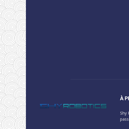
À 
Shy 
pass