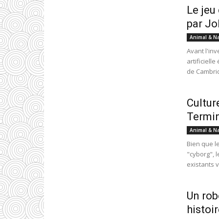
Le jeu
par J
Animal & N
Avant l'inv
artificiell
de Cambrid
Cultur
Termi
Animal & N
Bien que l
"cyborg", 
existants 
Un rob
histoi