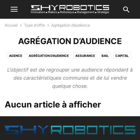
Accueil
Type d'offre
Agrégation d’audience
AGRÉGATION D’AUDIENCE
AGENCE
AGRÉGATION D’AUDIENCE
ASSURANCE
BAIL
CAPITAL
OPTION
PRÊT
PRODUIT
RESSOURCE PARTAGÉE
REVENTE
L’objectif est de regrouper une audience répondant à
SERVICE
des caractéristiques communes et de lui vendre
quelque chose.
Aucun article à afficher