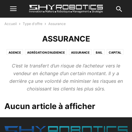
Accueil
Type d'offre
Assurance
ASSURANCE
AGENCE
AGRÉGATION D’AUDIENCE
ASSURANCE
BAIL
CAPITAL
OPTION
PRÊT
PRODUIT
RESSOURCE PARTAGÉE
REVENTE
C’est le transfert d’un risque de l’acheteur vers le
SERVICE
vendeur en échange d’un certain montant. Il y a
derrière ça une volonté de minimiser les risques en
choisissant les clients les plus sûrs.
Aucun article à afficher