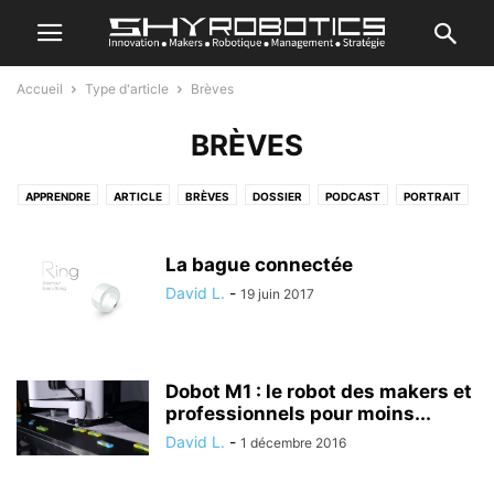
Accueil
Type d'article
Brèves
BRÈVES
APPRENDRE
ARTICLE
BRÈVES
DOSSIER
PODCAST
PORTRAIT
TEST
La bague connectée
David L.
-
19 juin 2017
Dobot M1 : le robot des makers et
professionnels pour moins...
David L.
-
1 décembre 2016