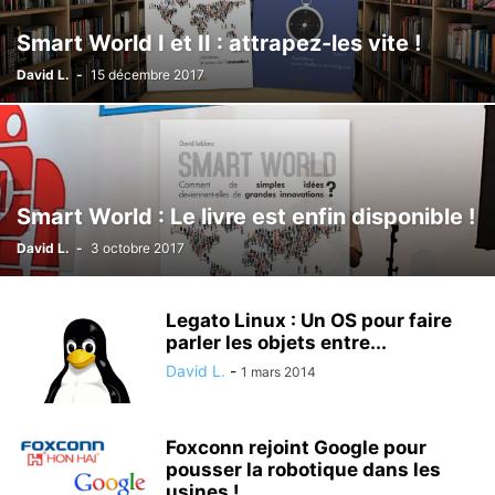
Smart World I et II : attrapez-les vite !
David L.
-
15 décembre 2017
Smart World : Le livre est enfin disponible !
David L.
-
3 octobre 2017
Legato Linux : Un OS pour faire
parler les objets entre...
David L.
-
1 mars 2014
Foxconn rejoint Google pour
pousser la robotique dans les
usines !