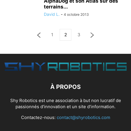
AlphaDog et son Atlas sur des
terrains...
David L.
-
4 octobre 2013
1
2
3
À PROPOS
Shy Robotics est une association à but non lucratif de
passionnés d'innovation et un site d'information.
Contactez-nous:
contact@shyrobotics.com