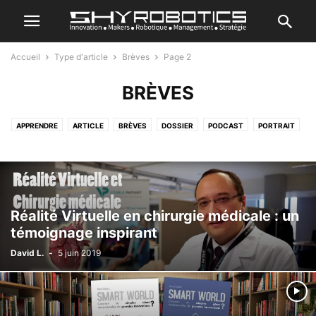
Accueil
Type d'article
Brèves
Page 2
BRÈVES
APPRENDRE
ARTICLE
BRÈVES
DOSSIER
PODCAST
PORTRAIT
TEST
Réalité Virtuelle en chirurgie médicale : un
témoignage inspirant
David L.
-
5 juin 2019