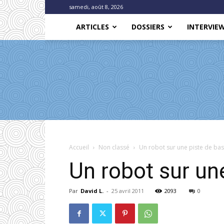
samedi, août 8, 2026
ARTICLES
DOSSIERS
INTERVIE
Accueil
Non classé
Un robot sur une piste de bas
Un robot sur un
Par
David L.
-
25 avril 2011
2093
0