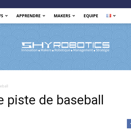
WS
APPRENDRE
MAKERS
EQUIPE
Shy
eball
e piste de baseball
Robotics