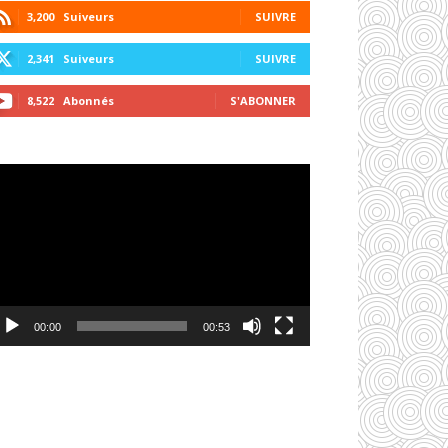
3,200
Suiveurs
SUIVRE
2,341
Suiveurs
SUIVRE
8,522
Abonnés
S'ABONNER
cteur
déo
00:00
00:53