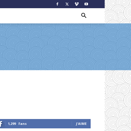
1,299
Fans
J'AIME