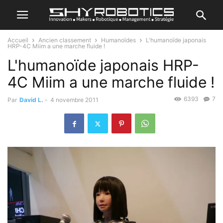
Accueil
Ancien classement
Humanoïdes
L'humanoïde japonais
HRP-4C Miim a une marche fluide !
L'humanoïde japonais HRP-
4C Miim a une marche fluide !
6393
7
Par
David L.
-
4 novembre 2011