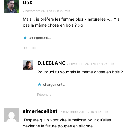
DoX
7 novembre 2011 At 16 h 27 min
Mais… je préfère les femme plus « naturelles »… Y a
pas la même chose en bois ? :-p
chargement…
Répondre
D. LEBLANC
7 novembre 2011 At 17 h 05 min
Pourquoi tu voudrais la même chose en bois ?
chargement…
Répondre
aimerlecelibat
27 novembre 2011 At 16 h 38 min
J’espére qu’ils vont vite l’ameliorer pour qu’elles
devienne la future poupée en silicone.