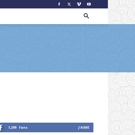
1,299
Fans
J'AIME