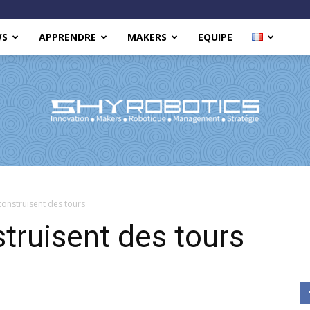
WS
APPRENDRE
MAKERS
EQUIPE
Shy
onstruisent des tours
truisent des tours
Robotics