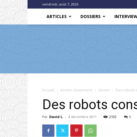
vendredi, août 7, 2026
ARTICLES
DOSSIERS
INTERVIE
Accueil
Ancien classement
Aérien
Des robots c
Des robots cons
Par
David L.
-
4 décembre 2011
2102
0