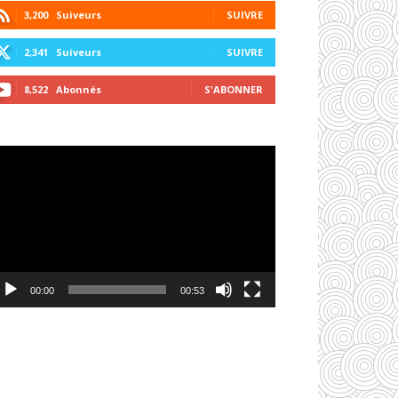
3,200
Suiveurs
SUIVRE
2,341
Suiveurs
SUIVRE
8,522
Abonnés
S'ABONNER
cteur
déo
00:00
00:53