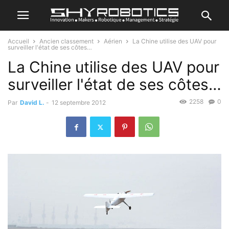
Accueil
Ancien classement
Aérien
La Chine utilise des UAV pour
surveiller l'état de ses côtes…
La Chine utilise des UAV pour
surveiller l'état de ses côtes…
2258
0
Par
David L.
-
12 septembre 2012