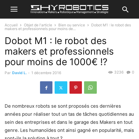
Accueil
Objet de l'article
Bien ou service
Dobot M1 : le robot des
makers et professionnels pour moins de...
Dobot M1 : le robot des
makers et professionnels
pour moins de 1000€ !?
3236
0
Par
David L.
-
1 décembre 2016
De nombreux robots se sont proposés ces dernières
années pour réaliser tout un tas de tâches quotidiennes au
sein des entreprises et dans le garage des Makers en tout
genre. Les humanoïdes ont ainsi gagné en popularité, mais
sont-ils la solution à tout ?