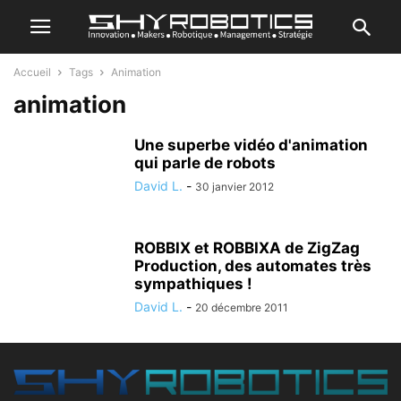
Accueil
Tags
Animation
animation
Une superbe vidéo d'animation
qui parle de robots
David L.
-
30 janvier 2012
ROBBIX et ROBBIXA de ZigZag
Production, des automates très
sympathiques !
David L.
-
20 décembre 2011