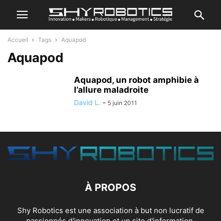
Accueil
Tags
Aquapod
Aquapod
Aquapod, un robot amphibie à
l’allure maladroite
David L.
-
5 juin 2011
À PROPOS
Shy Robotics est une association à but non lucratif de
passionnés d'innovation et un site d'information.