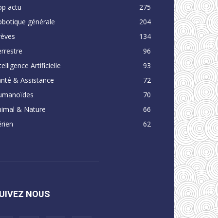
op actu
275
obotique générale
204
rèves
134
rrestre
96
telligence Artificielle
93
nté & Assistance
72
umanoïdes
70
nimal & Nature
66
rien
62
UIVEZ NOUS