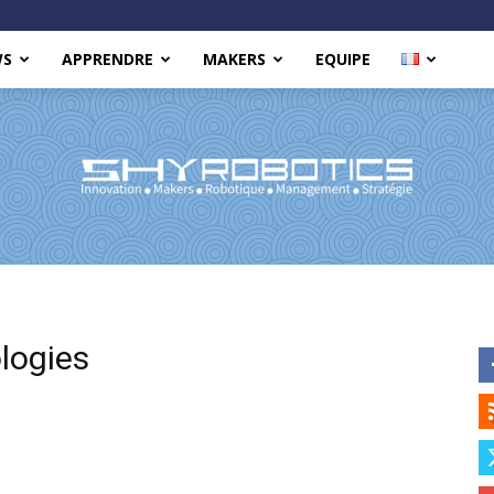
WS
APPRENDRE
MAKERS
EQUIPE
Shy
logies
Robotics