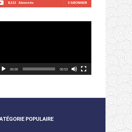
8,522
Abonnés
S'ABONNER
cteur
déo
00:00
00:53
ATÉGORIE POPULAIRE