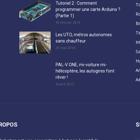
Tutoriel 2 : Comment
T
programmer une carte Arduino ?
R
(Partie 1)
10 février 2013
B
Te
Les UTO, métros autonomes
sans chauffeur
In
29 mai 2014
Sa
H
PAL-V ONE, mi-voiture mi-
A
hélicoptère, les autogires font
rêver !
Aé
4 avril 2012
PROPOS
S