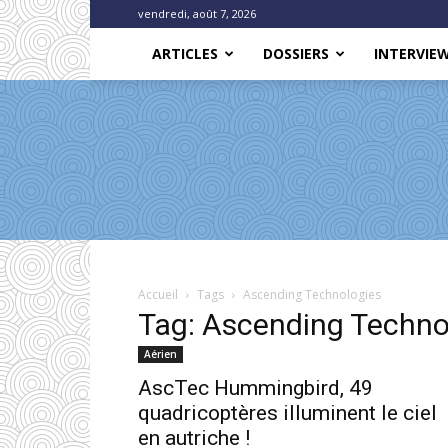
vendredi, août 7, 2026
ARTICLES
DOSSIERS
INTERVIE
Accueil
Tags
Ascending Technologies
Tag: Ascending Techno
Aérien
AscTec Hummingbird, 49
quadricoptères illuminent le ciel
en autriche !