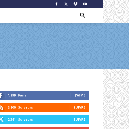
1,299
Fans
J'AIME
3,200
Suiveurs
SUIVRE
2,341
Suiveurs
SUIVRE