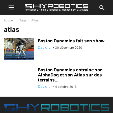
Accueil
Tags
Atlas
atlas
Boston Dynamics fait son show
David L.
-
30 décembre 2020
Boston Dynamics entraine son
AlphaDog et son Atlas sur des
terrains...
David L.
-
4 octobre 2013