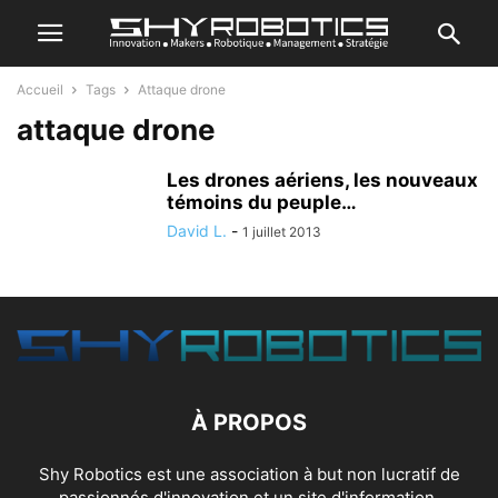
Accueil
Tags
Attaque drone
attaque drone
Les drones aériens, les nouveaux
témoins du peuple…
David L.
-
1 juillet 2013
À PROPOS
Shy Robotics est une association à but non lucratif de
passionnés d'innovation et un site d'information.