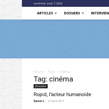
vendredi, août 7, 2026
ARTICLES
DOSSIERS
INTERVIE
Accueil
Tags
Cinéma
Tag: cinéma
Dossiers
Ropid, l'acteur humanoïde
David L.
-
27 avril 2011