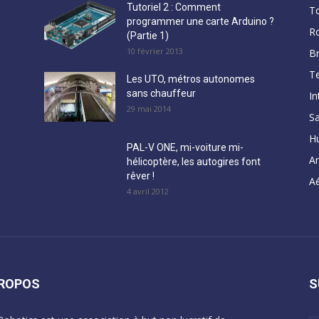
Tutoriel 2 : Comment
T
programmer une carte Arduino ?
R
(Partie 1)
10 février 2013
B
Te
Les UTO, métros autonomes
sans chauffeur
In
29 mai 2014
Sa
H
PAL-V ONE, mi-voiture mi-
A
hélicoptère, les autogires font
rêver !
Aé
4 avril 2012
PROPOS
S