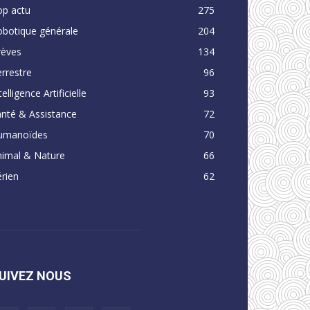
op actu
275
obotique générale
204
rèves
134
rrestre
96
telligence Artificielle
93
nté & Assistance
72
umanoïdes
70
nimal & Nature
66
rien
62
UIVEZ NOUS