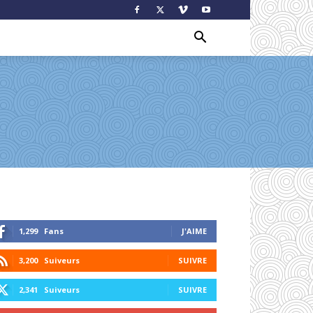
1,299
Fans
J'AIME
3,200
Suiveurs
SUIVRE
2,341
Suiveurs
SUIVRE