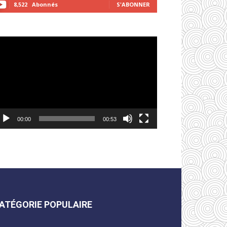
8,522
Abonnés
S'ABONNER
cteur
déo
00:00
00:53
ATÉGORIE POPULAIRE