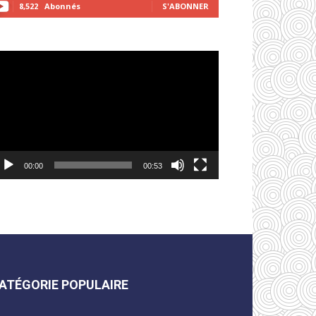
8,522
Abonnés
S'ABONNER
cteur
déo
00:00
00:53
ATÉGORIE POPULAIRE