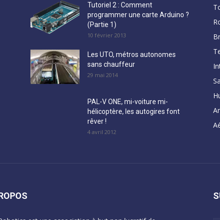
Tutoriel 2 : Comment
T
programmer une carte Arduino ?
R
(Partie 1)
10 février 2013
B
Te
Les UTO, métros autonomes
sans chauffeur
In
29 mai 2014
Sa
H
PAL-V ONE, mi-voiture mi-
A
hélicoptère, les autogires font
rêver !
Aé
4 avril 2012
PROPOS
S