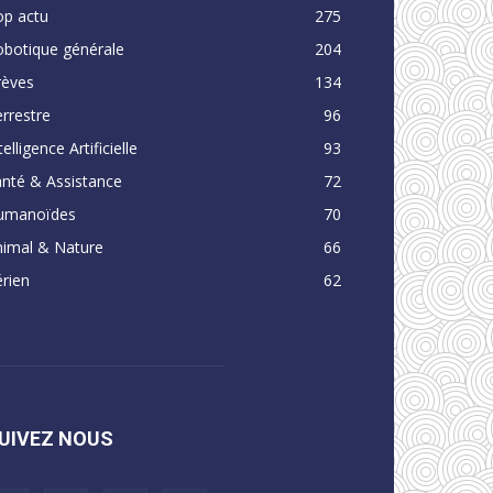
op actu
275
obotique générale
204
rèves
134
rrestre
96
telligence Artificielle
93
nté & Assistance
72
umanoïdes
70
nimal & Nature
66
rien
62
UIVEZ NOUS