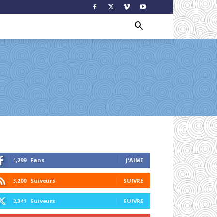
1,299
Fans
J'AIME
3,200
Suiveurs
SUIVRE
2,341
Suiveurs
SUIVRE