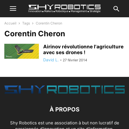
Accueil
Tags
Corentin Cheron
Corentin Cheron
Airinov révolutionne l'agriculture
avec ses drones !
David L.
-
27 février 2014
À PROPOS
Shy Robotics est une association à but non lucratif de
passionnés d'innovation et un site d'information.