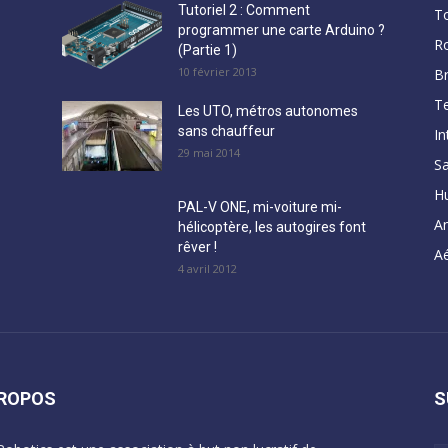
Tutoriel 2 : Comment
T
programmer une carte Arduino ?
R
(Partie 1)
10 février 2013
B
Te
Les UTO, métros autonomes
sans chauffeur
In
29 mai 2014
Sa
H
PAL-V ONE, mi-voiture mi-
A
hélicoptère, les autogires font
rêver !
Aé
4 avril 2012
PROPOS
S