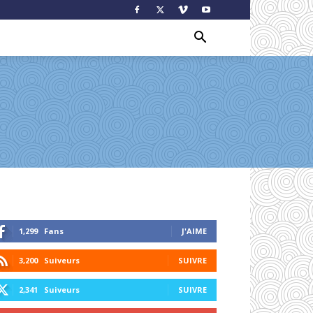
1,299
Fans
J'AIME
3,200
Suiveurs
SUIVRE
2,341
Suiveurs
SUIVRE