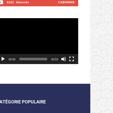
8,522
Abonnés
S'ABONNER
cteur
déo
00:00
00:53
ATÉGORIE POPULAIRE