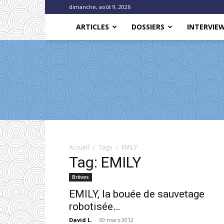
dimanche, août 9, 2026
ARTICLES
DOSSIERS
INTERVIE
Accueil
Tags
EMILY
Tag: EMILY
Brèves
EMILY, la bouée de sauvetage
robotisée…
David L.
-
30 mars 2012