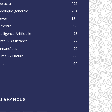
op actu
275
obotique générale
204
rèves
134
rrestre
96
telligence Artificielle
93
nté & Assistance
72
umanoïdes
70
nimal & Nature
66
rien
62
UIVEZ NOUS