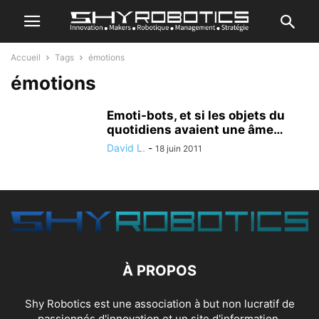
Accueil
Tags
émotions
émotions
Emoti-bots, et si les objets du
quotidiens avaient une âme…
David L.
-
18 juin 2011
À PROPOS
Shy Robotics est une association à but non lucratif de
passionnés d'innovation et un site d'information.