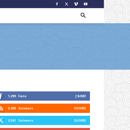
1,299
Fans
J'AIME
3,200
Suiveurs
SUIVRE
2,341
Suiveurs
SUIVRE