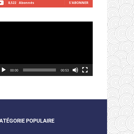
8,522
Abonnés
S'ABONNER
cteur
déo
00:00
00:53
ATÉGORIE POPULAIRE