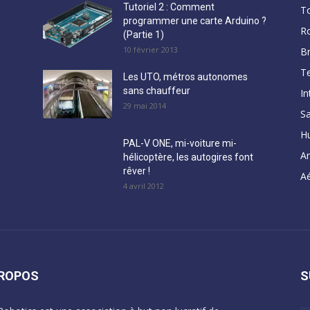
Tutoriel 2 : Comment
T
programmer une carte Arduino ?
R
(Partie 1)
10 février 2013
B
Te
Les UTO, métros autonomes
sans chauffeur
In
29 mai 2014
Sa
H
PAL-V ONE, mi-voiture mi-
A
hélicoptère, les autogires font
rêver !
Aé
4 avril 2012
PROPOS
S