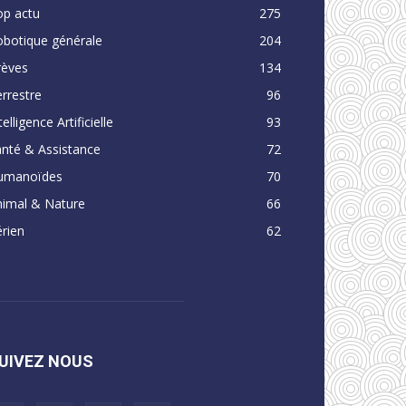
op actu
275
obotique générale
204
rèves
134
rrestre
96
telligence Artificielle
93
nté & Assistance
72
umanoïdes
70
nimal & Nature
66
rien
62
UIVEZ NOUS