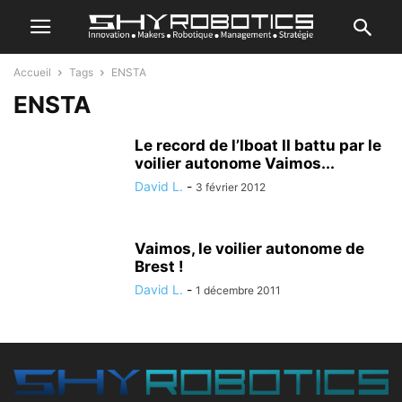
Accueil
Tags
ENSTA
ENSTA
Le record de l’Iboat II battu par le
voilier autonome Vaimos...
David L.
-
3 février 2012
Vaimos, le voilier autonome de
Brest !
David L.
-
1 décembre 2011