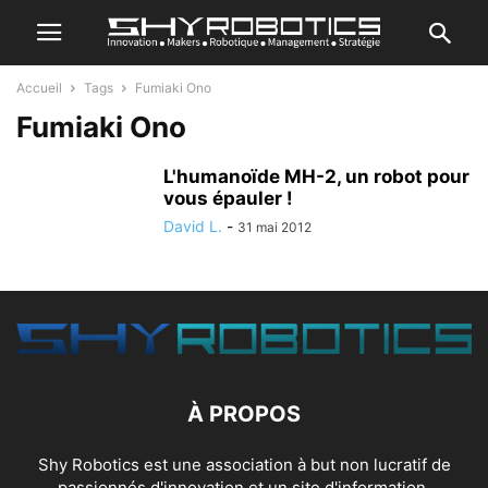
Accueil
Tags
Fumiaki Ono
Fumiaki Ono
L'humanoïde MH-2, un robot pour
vous épauler !
David L.
-
31 mai 2012
À PROPOS
Shy Robotics est une association à but non lucratif de
passionnés d'innovation et un site d'information.