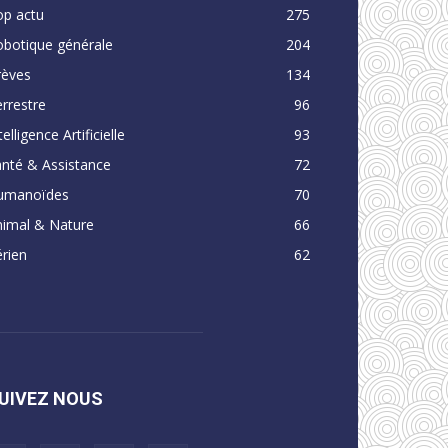
op actu
275
obotique générale
204
rèves
134
rrestre
96
telligence Artificielle
93
nté & Assistance
72
umanoïdes
70
nimal & Nature
66
rien
62
UIVEZ NOUS