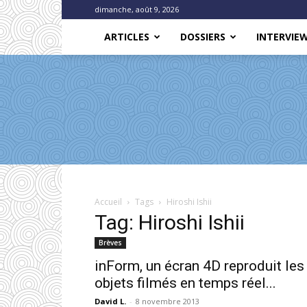
dimanche, août 9, 2026
ARTICLES
DOSSIERS
INTERVIE
Accueil
Tags
Hiroshi Ishii
Tag: Hiroshi Ishii
Brèves
inForm, un écran 4D reproduit les
objets filmés en temps réel...
David L.
-
8 novembre 2013