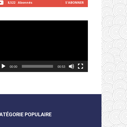
8,522
Abonnés
S'ABONNER
cteur
déo
00:00
00:53
ATÉGORIE POPULAIRE