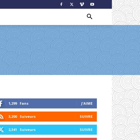
1,299
Fans
J'AIME
3,200
Suiveurs
SUIVRE
2,341
Suiveurs
SUIVRE