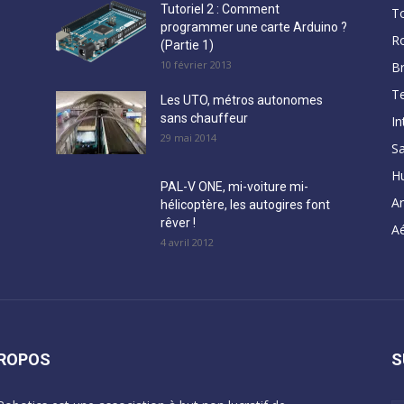
Tutoriel 2 : Comment
T
programmer une carte Arduino ?
R
(Partie 1)
10 février 2013
B
Te
Les UTO, métros autonomes
sans chauffeur
In
29 mai 2014
Sa
H
PAL-V ONE, mi-voiture mi-
A
hélicoptère, les autogires font
rêver !
Aé
4 avril 2012
PROPOS
S