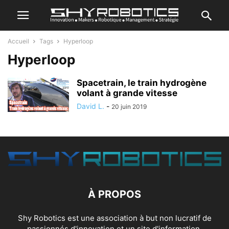
Accueil
Tags
Hyperloop
Hyperloop
Spacetrain, le train hydrogène
volant à grande vitesse
David L.
-
20 juin 2019
À PROPOS
Shy Robotics est une association à but non lucratif de
passionnés d'innovation et un site d'information.