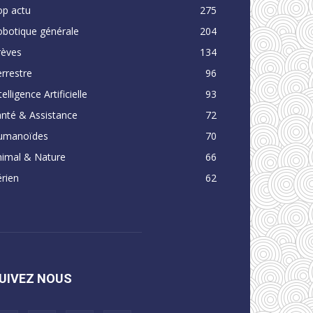
op actu
275
obotique générale
204
rèves
134
rrestre
96
telligence Artificielle
93
nté & Assistance
72
umanoïdes
70
nimal & Nature
66
rien
62
UIVEZ NOUS