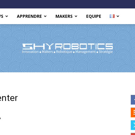
WS
APPRENDRE
MAKERS
EQUIPE
Shy
nter
A
Robotics