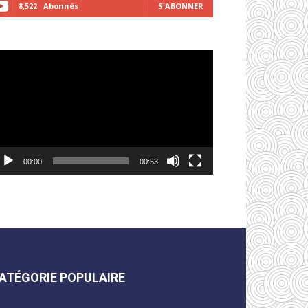
8,522
Abonnés
S'ABONNER
cteur
déo
00:00
00:53
ATÉGORIE POPULAIRE