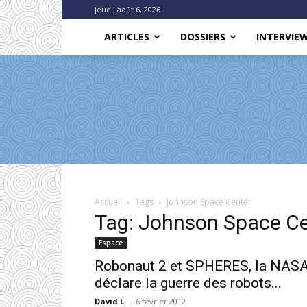
jeudi, août 6, 2026
ARTICLES
DOSSIERS
INTERVIE
Accueil
Tags
Johnson Space Center
Tag: Johnson Space Ce
Espace
Robonaut 2 et SPHERES, la NAS
déclare la guerre des robots...
David L.
-
6 février 2012