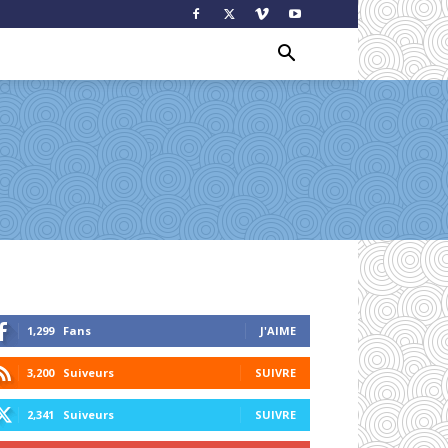
1,299
Fans
J'AIME
3,200
Suiveurs
SUIVRE
2,341
Suiveurs
SUIVRE