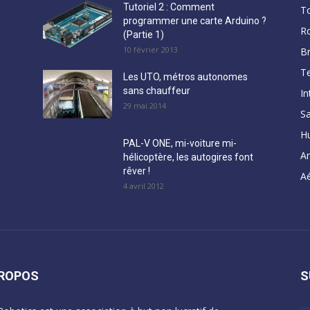
Tutoriel 2 : Comment
T
programmer une carte Arduino ?
R
(Partie 1)
10 février 2013
B
Te
Les UTO, métros autonomes
sans chauffeur
In
29 mai 2014
Sa
H
PAL-V ONE, mi-voiture mi-
A
hélicoptère, les autogires font
rêver !
Aé
4 avril 2012
PROPOS
S