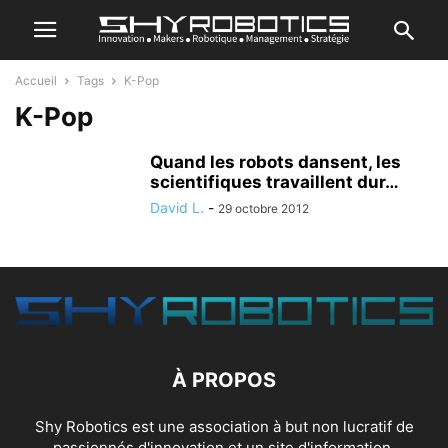
Accueil
Tags
K-Pop
K-Pop
Quand les robots dansent, les
scientifiques travaillent dur…
David L.
-
29 octobre 2012
À PROPOS
Shy Robotics est une association à but non lucratif de
passionnés d'innovation et un site d'information.