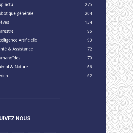
op actu
275
obotique générale
204
rèves
134
rrestre
96
telligence Artificielle
93
nté & Assistance
72
umanoïdes
70
nimal & Nature
66
rien
62
UIVEZ NOUS