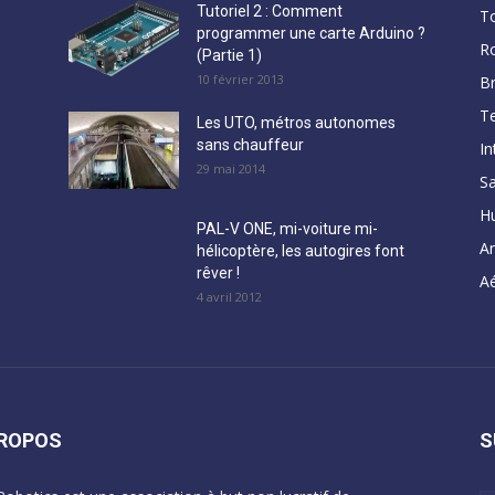
Tutoriel 2 : Comment
T
programmer une carte Arduino ?
R
(Partie 1)
10 février 2013
B
Te
Les UTO, métros autonomes
sans chauffeur
In
29 mai 2014
Sa
H
PAL-V ONE, mi-voiture mi-
A
hélicoptère, les autogires font
rêver !
Aé
4 avril 2012
PROPOS
S