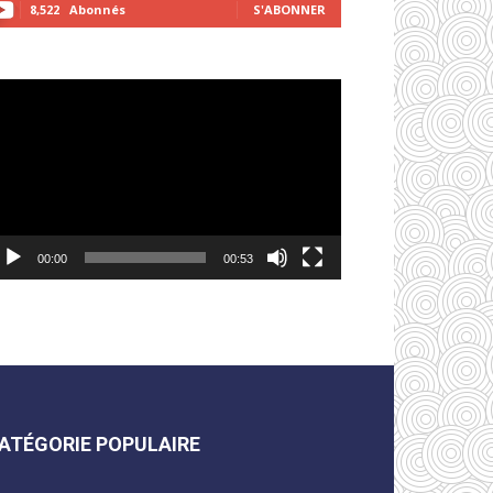
8,522
Abonnés
S'ABONNER
cteur
déo
00:00
00:53
ATÉGORIE POPULAIRE