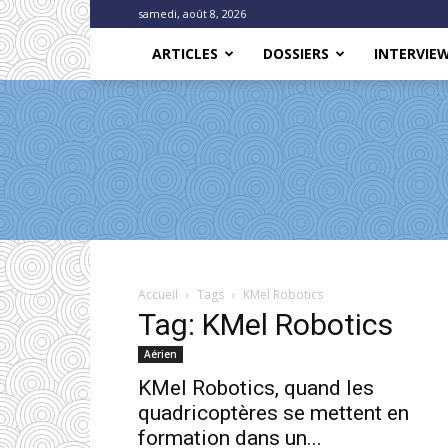
samedi, août 8, 2026
ARTICLES
DOSSIERS
INTERVIE
Accueil
Tags
KMel Robotics
Tag: KMel Robotics
Aérien
KMel Robotics, quand les
quadricoptères se mettent en
formation dans un...