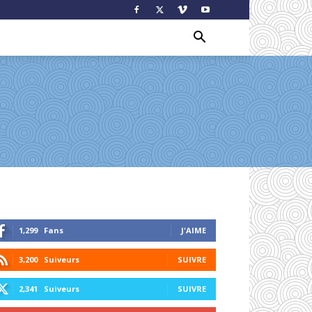
1,299
Fans
J'AIME
3,200
Suiveurs
SUIVRE
2,341
Suiveurs
SUIVRE