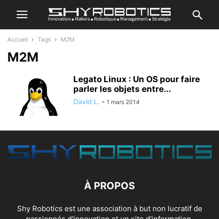
Accueil
Tags
M2M
M2M
Legato Linux : Un OS pour faire
parler les objets entre...
David L.
-
1 mars 2014
À PROPOS
Shy Robotics est une association à but non lucratif de
passionnés d'innovation et un site d'information.