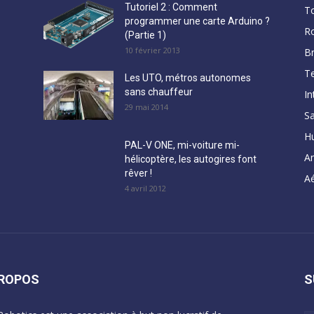
Tutoriel 2 : Comment
T
programmer une carte Arduino ?
R
(Partie 1)
10 février 2013
B
Te
Les UTO, métros autonomes
sans chauffeur
In
29 mai 2014
Sa
H
PAL-V ONE, mi-voiture mi-
A
hélicoptère, les autogires font
rêver !
Aé
4 avril 2012
PROPOS
S