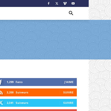
1,299
Fans
J'AIME
3,200
Suiveurs
SUIVRE
2,341
Suiveurs
SUIVRE