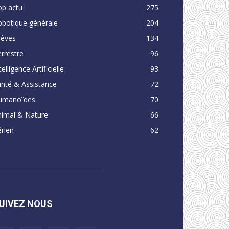
op actu
275
obotique générale
204
rèves
134
rrestre
96
telligence Artificielle
93
nté & Assistance
72
umanoïdes
70
nimal & Nature
66
rien
62
UIVEZ NOUS