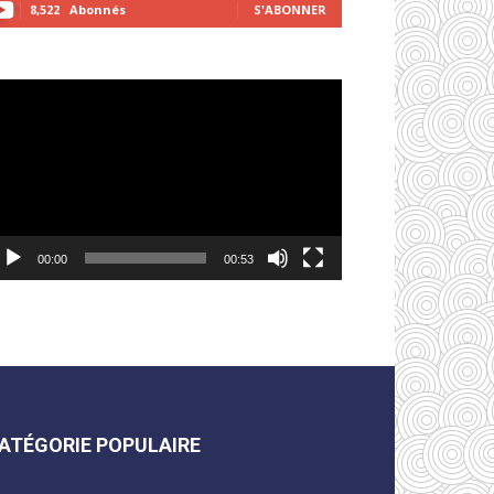
8,522
Abonnés
S'ABONNER
cteur
déo
00:00
00:53
ATÉGORIE POPULAIRE