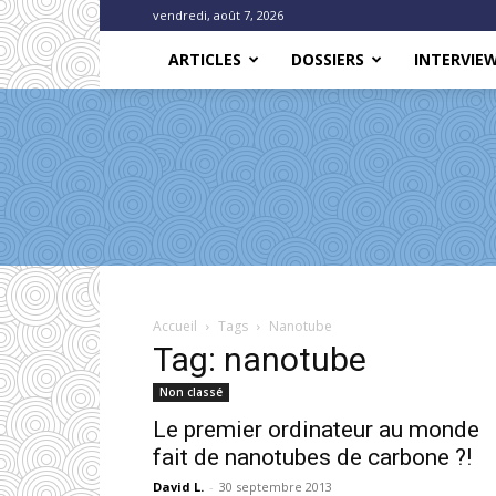
vendredi, août 7, 2026
ARTICLES
DOSSIERS
INTERVIE
Accueil
Tags
Nanotube
Tag: nanotube
Non classé
Le premier ordinateur au monde
fait de nanotubes de carbone ?!
David L.
-
30 septembre 2013