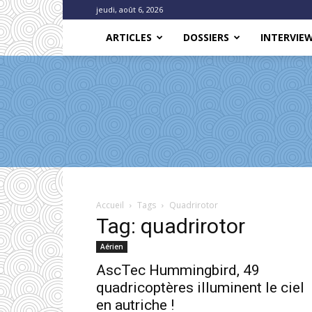
jeudi, août 6, 2026
ARTICLES
DOSSIERS
INTERVIE
Accueil
Tags
Quadrirotor
Tag: quadrirotor
Aérien
AscTec Hummingbird, 49
quadricoptères illuminent le ciel
en autriche !