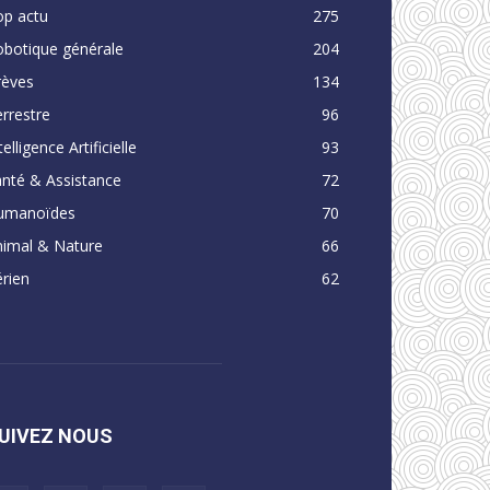
op actu
275
obotique générale
204
rèves
134
rrestre
96
telligence Artificielle
93
nté & Assistance
72
umanoïdes
70
nimal & Nature
66
rien
62
UIVEZ NOUS