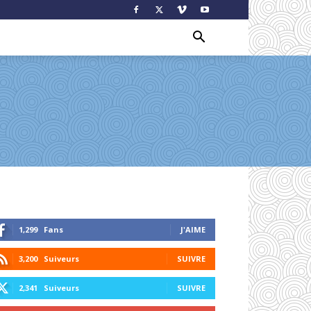
1,299
Fans
J'AIME
3,200
Suiveurs
SUIVRE
2,341
Suiveurs
SUIVRE