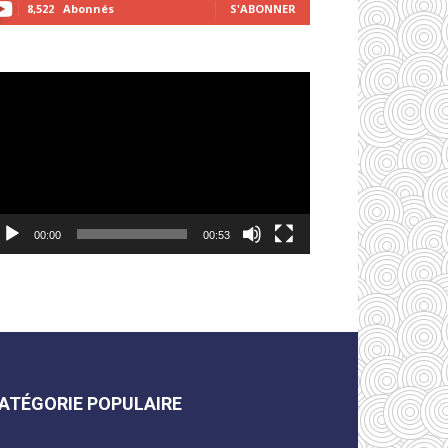
8,522
Abonnés
S'ABONNER
cteur
déo
00:00
00:53
ATÉGORIE POPULAIRE