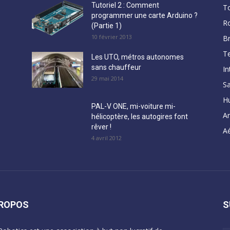
Tutoriel 2 : Comment
T
programmer une carte Arduino ?
R
(Partie 1)
10 février 2013
B
Te
Les UTO, métros autonomes
sans chauffeur
In
29 mai 2014
Sa
H
PAL-V ONE, mi-voiture mi-
A
hélicoptère, les autogires font
rêver !
Aé
4 avril 2012
PROPOS
S