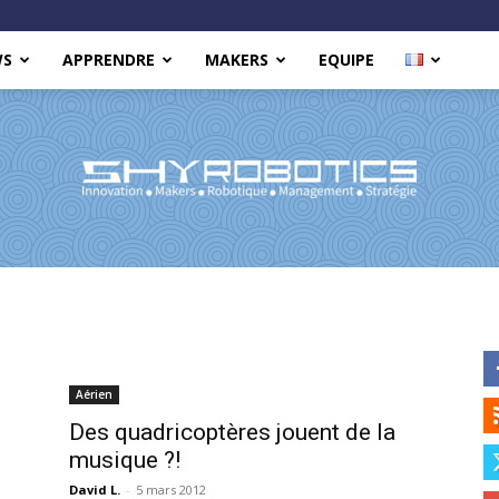
WS
APPRENDRE
MAKERS
EQUIPE
Shy
Aérien
Des quadricoptères jouent de la
musique ?!
Robotics
David L.
-
5 mars 2012