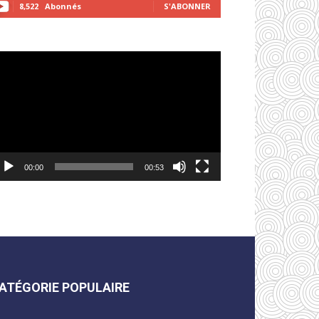
8,522
Abonnés
S'ABONNER
cteur
déo
00:00
00:53
ATÉGORIE POPULAIRE