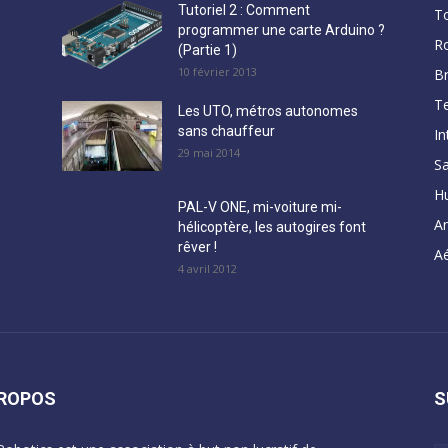
Tutoriel 2 : Comment
T
programmer une carte Arduino ?
R
(Partie 1)
10 février 2013
B
Te
Les UTO, métros autonomes
sans chauffeur
In
29 mai 2014
Sa
H
PAL-V ONE, mi-voiture mi-
A
hélicoptère, les autogires font
rêver !
Aé
4 avril 2012
PROPOS
S