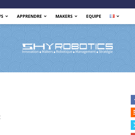
WS
APPRENDRE
MAKERS
EQUIPE
Shy
t
Robotics