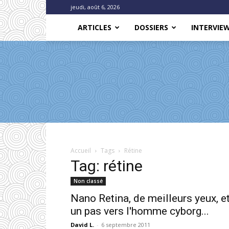
jeudi, août 6, 2026
ARTICLES
DOSSIERS
INTERVIE
Accueil
Tags
Rétine
Tag: rétine
Non classé
Nano Retina, de meilleurs yeux, e
un pas vers l'homme cyborg...
David L.
-
6 septembre 2011