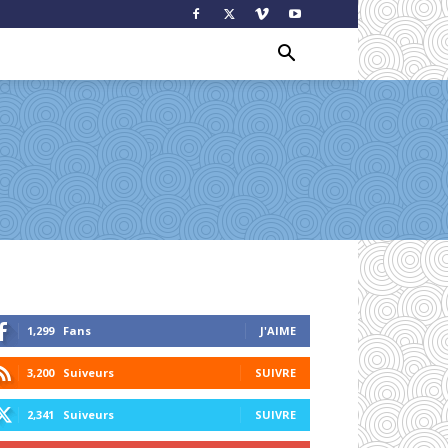
1,299
Fans
J'AIME
3,200
Suiveurs
SUIVRE
2,341
Suiveurs
SUIVRE