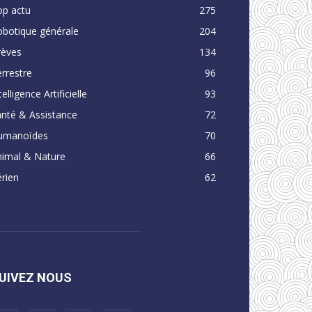
op actu
275
obotique générale
204
rèves
134
rrestre
96
telligence Artificielle
93
nté & Assistance
72
umanoïdes
70
nimal & Nature
66
rien
62
UIVEZ NOUS