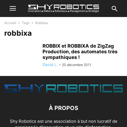
Accueil
Tags
Robbixa
robbixa
ROBBIX et ROBBIXA de ZigZag
Production, des automates très
sympathiques !
David L.
-
20 décembre 2011
À PROPOS
Shy Robotics est une association à but non lucratif de