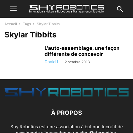
Accueil
Tags
Skylar Tibbits
Skylar Tibbits
L'auto-assemblage, une façon
différente de concevoir
David L.
-
2 octobre 2013
À PROPOS
Shy Robotics est une association à but non lucratif de
passionnés d'innovation et un site d'information.