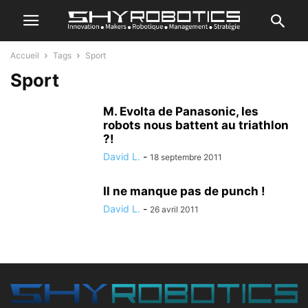
Accueil
Tags
Sport
Sport
M. Evolta de Panasonic, les
robots nous battent au triathlon
?!
David L.
-
18 septembre 2011
Il ne manque pas de punch !
David L.
-
26 avril 2011