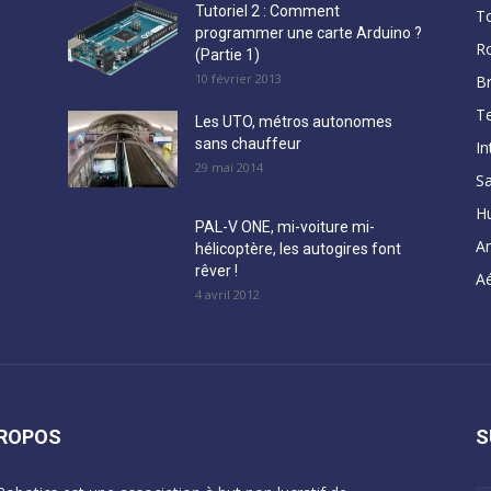
Tutoriel 2 : Comment
T
programmer une carte Arduino ?
R
(Partie 1)
10 février 2013
B
Te
Les UTO, métros autonomes
sans chauffeur
In
29 mai 2014
Sa
H
PAL-V ONE, mi-voiture mi-
A
hélicoptère, les autogires font
rêver !
Aé
4 avril 2012
PROPOS
S