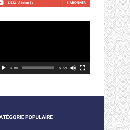
8,522
Abonnés
S'ABONNER
cteur
déo
00:00
00:53
ATÉGORIE POPULAIRE