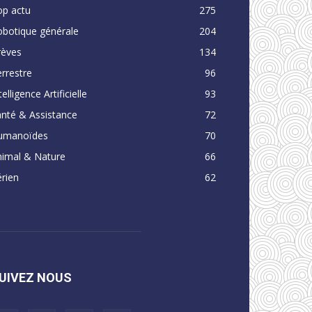
op actu
275
obotique générale
204
rèves
134
rrestre
96
telligence Artificielle
93
nté & Assistance
72
umanoïdes
70
nimal & Nature
66
rien
62
UIVEZ NOUS