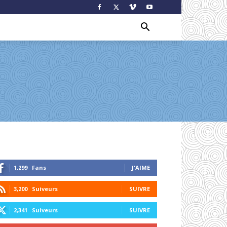
1,299
Fans
J'AIME
3,200
Suiveurs
SUIVRE
2,341
Suiveurs
SUIVRE