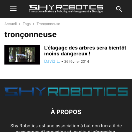
Accueil
Tags
Tronçonneuse
tronçonneuse
L'élagage des arbres sera bientôt
moins dangereux !
David L.
-
26 février 2014
À PROPOS
Shy Robotics est une association à but non lucratif de
passionnés d'innovation et un site d'information.