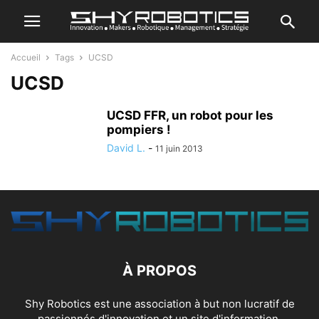
Accueil
Tags
UCSD
UCSD
UCSD FFR, un robot pour les
pompiers !
David L.
-
11 juin 2013
À PROPOS
Shy Robotics est une association à but non lucratif de
passionnés d'innovation et un site d'information.