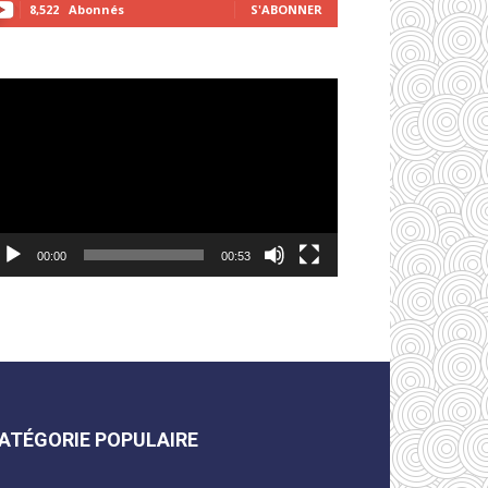
8,522
Abonnés
S'ABONNER
cteur
déo
00:00
00:53
ATÉGORIE POPULAIRE