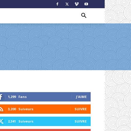
1,299
Fans
J'AIME
3,200
Suiveurs
SUIVRE
2,341
Suiveurs
SUIVRE