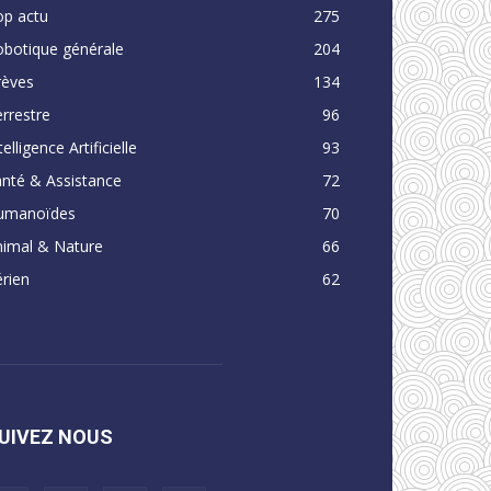
op actu
275
obotique générale
204
rèves
134
rrestre
96
telligence Artificielle
93
nté & Assistance
72
umanoïdes
70
nimal & Nature
66
rien
62
UIVEZ NOUS