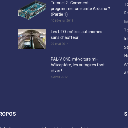
Tutoriel 2 : Comment
T
programmer une carte Arduino ?
R
(Partie 1)
10 février 2013
B
Te
Les UTO, métros autonomes
sans chauffeur
In
29 mai 2014
Sa
H
PAL-V ONE, mi-voiture mi-
A
hélicoptère, les autogires font
rêver !
Aé
4 avril 2012
PROPOS
S