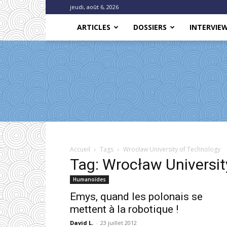
jeudi, août 6, 2026
ARTICLES
DOSSIERS
INTERVIE
Accueil
Tags
Wrocław University of Technology
Tag: Wrocław Universit
Humanoïdes
Emys, quand les polonais se
mettent à la robotique !
David L.
-
23 juillet 2012