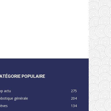
ATÉGORIE POPULAIRE
op actu
275
obotique générale
204
rèves
134