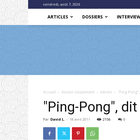
vendredi, août 7, 2026
ARTICLES
DOSSIERS
INTERVIE
Accueil
Ancien classement
Aérien
"Ping-Pong", 
"Ping-Pong", dit 
Par
David L.
-
18 avril 2011
2156
0