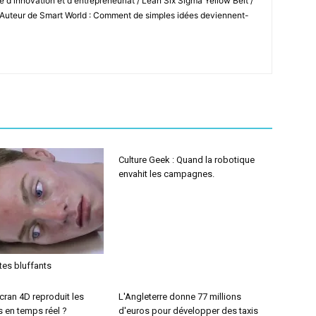
 d'innovation et d'entrepreneuriat / Lean Six Sigma Yellow Belt /
 Auteur de Smart World : Comment de simples idées deviennent-
Culture Geek : Quand la robotique
envahit les campagnes.
es bluffants
cran 4D reproduit les
L'Angleterre donne 77 millions
s en temps réel ?
d'euros pour développer des taxis