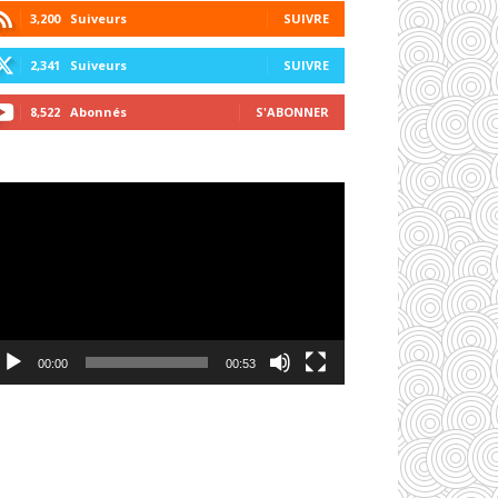
3,200
Suiveurs
SUIVRE
2,341
Suiveurs
SUIVRE
8,522
Abonnés
S'ABONNER
cteur
déo
00:00
00:53