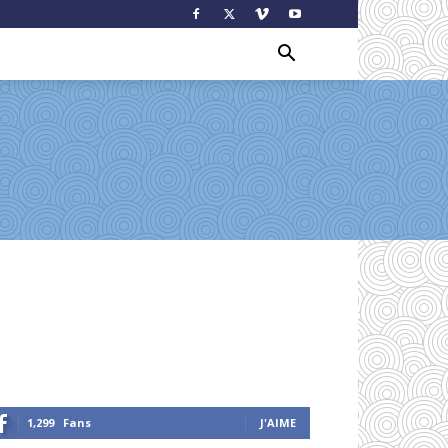
1,299
Fans
J'AIME