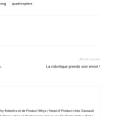
pong
quadricoptère
Article suivant
s…
La robotique prends son envol !
Shy Robotics et de Product Whys / Head of Product chez Dassault