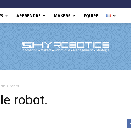
WS
APPRENDRE
MAKERS
EQUIPE
Shy
dit le robot.
le robot.
Robotics