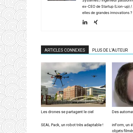
Systèmes / Ingénieur passionné
ex-CEO de Startup (Lion-up) /
elles de grandes innovations ?
ARTICLES CONNEXES
PLUS DE L'AUTEUR
Les drones se partagent le ciel
Des automat
SEAL Pack, un robot très adaptable !
inForm, un é
objets filmé