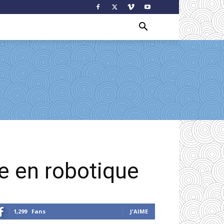
ce en robotique
1,299
Fans
J'AIME