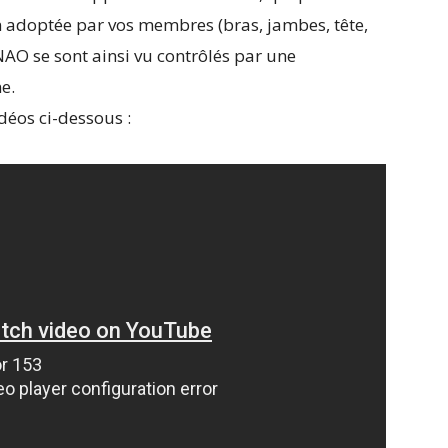
 adoptée par vos membres (bras, jambes, tête,
NAO se sont ainsi vu contrôlés par une
e.
déos ci-dessous :