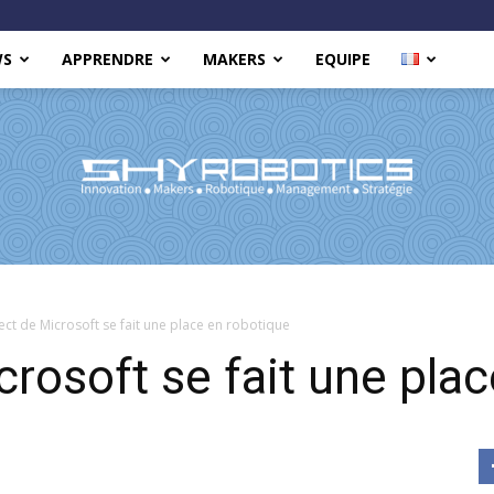
WS
APPRENDRE
MAKERS
EQUIPE
Shy
ect de Microsoft se fait une place en robotique
crosoft se fait une pla
Robotics