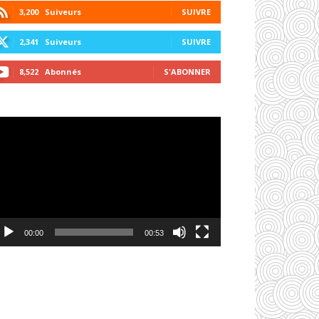
3,200
Suiveurs
SUIVRE
2,341
Suiveurs
SUIVRE
8,522
Abonnés
S'ABONNER
cteur
déo
00:00
00:53