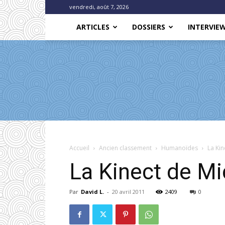
vendredi, août 7, 2026
ARTICLES
DOSSIERS
INTERVIE
Accueil
Ancien classement
Humanoïdes
La Kin
La Kinect de Mi
Par
David L.
-
20 avril 2011
2409
0