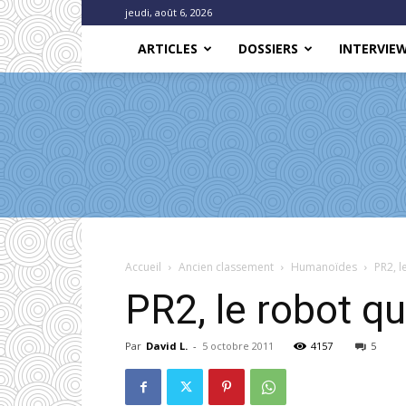
jeudi, août 6, 2026
ARTICLES
DOSSIERS
INTERVIE
Accueil
Ancien classement
Humanoïdes
PR2, l
PR2, le robot qu
Par
David L.
-
5 octobre 2011
4157
5