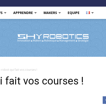
WS
APPRENDRE
MAKERS
EQUIPE
Shy
e robot qui fait vos courses !
i fait vos courses !
Robotics