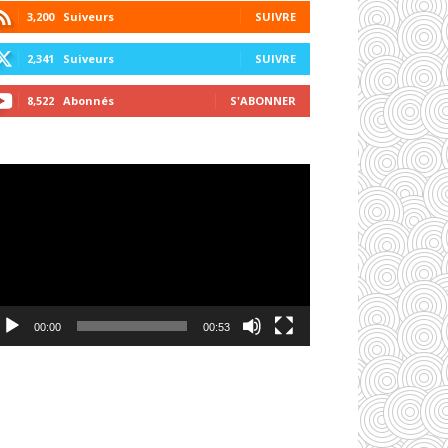
3,200
Suiveurs
SUIVRE
2,341
Suiveurs
SUIVRE
8,522
Abonnés
S'ABONNER
cteur
déo
00:00
00:53