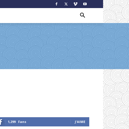
1,299
Fans
J'AIME