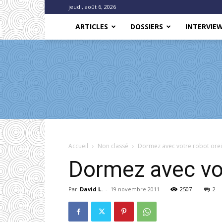
jeudi, août 6, 2026
ARTICLES
DOSSIERS
INTERVIE
Accueil
Non classé
Dormez avec votre robot oreil
Dormez avec votr
Par
David L.
-
19 novembre 2011
2507
2