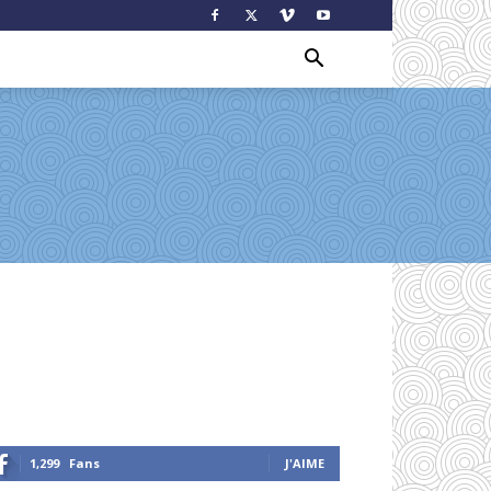
1,299
Fans
J'AIME