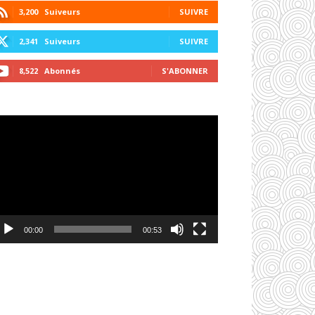
3,200
Suiveurs
SUIVRE
2,341
Suiveurs
SUIVRE
8,522
Abonnés
S'ABONNER
cteur
déo
00:00
00:53