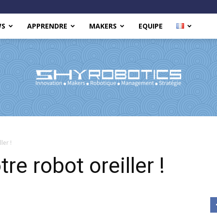
WS
APPRENDRE
MAKERS
EQUIPE
Shy
ler !
e robot oreiller !
Robotics