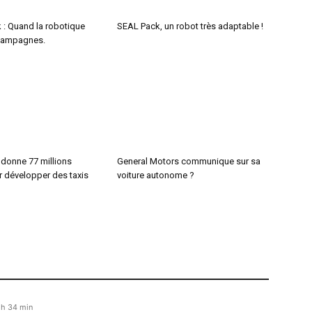
 : Quand la robotique
SEAL Pack, un robot très adaptable !
 campagnes.
 donne 77 millions
General Motors communique sur sa
r développer des taxis
voiture autonome ?
 h 34 min