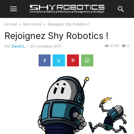
Accueil
Non classé
Rejoignez Shy Robotics !
Rejoignez Shy Robotics !
2144
0
Par
David L.
-
20 novembre 2011