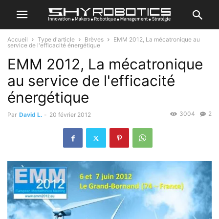
Accueil
Type d'article
Brèves
EMM 2012, La mécatronique au
service de l'efficacité énergétique
EMM 2012, La mécatronique
au service de l'efficacité
énergétique
3004
2
Par
David L.
-
20 février 2012