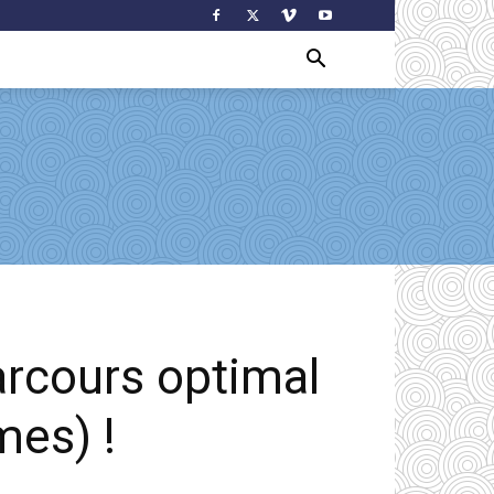
parcours optimal
es) !