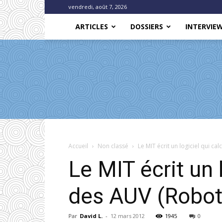
vendredi, août 7, 2026
ARTICLES
DOSSIERS
INTERVIE
Accueil
Non classé
Le MIT écrit un logiciel qui ca
Le MIT écrit un 
des AUV (Robot
Par
David L.
-
12 mars 2012
1945
0