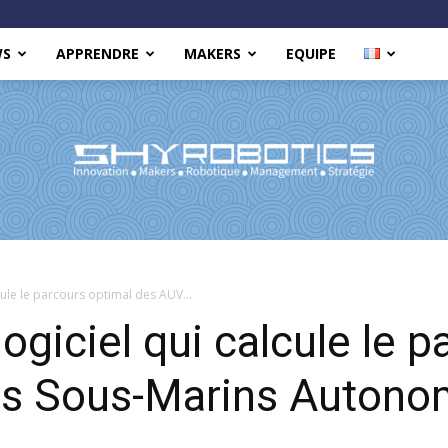
WS
APPRENDRE
MAKERS
EQUIPE
Shy
lcule le parcours optimal des AUV...
logiciel qui calcule le 
s Sous-Marins Autonom
Robotics