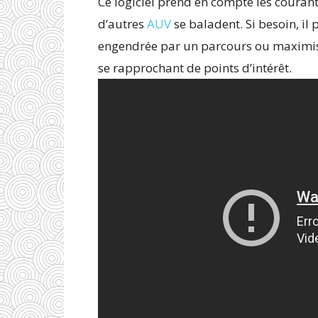
Ce logiciel prend en compte les courant
d’autres
AUV
se baladent. Si besoin, i
engendrée par un parcours ou maximiser
se rapprochant de points d’intérêt.