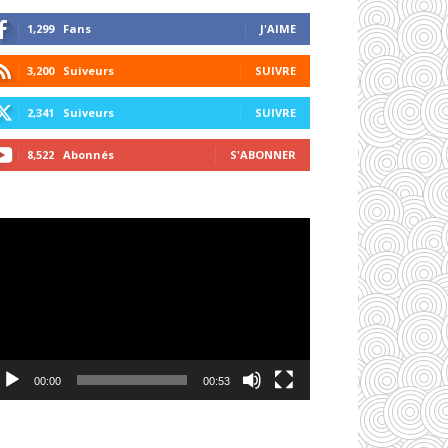
1,299
Fans
J'AIME
3,200
Suiveurs
SUIVRE
2,341
Suiveurs
SUIVRE
8,522
Abonnés
S'ABONNER
cteur
déo
00:00
00:53