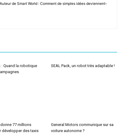
 Auteur de Smart World : Comment de simples idées deviennent-
 : Quand la robotique
SEAL Pack, un robot très adaptable !
 campagnes.
 donne 77 millions
General Motors communique sur sa
r développer des taxis
voiture autonome ?