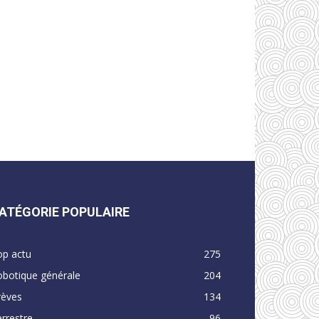
ATÉGORIE POPULAIRE
op actu
275
obotique générale
204
rèves
134
rrestre
96